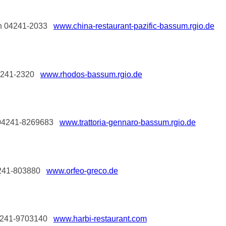
fon 04241-2033
www.china-restaurant-pazific-bassum.rgio.de
 04241-2320
www.rhodos-bassum.rgio.de
n 04241-8269683
www.trattoria-gennaro-bassum.rgio.de
04241-803880
www.orfeo-greco.de
 04241-9703140
www.harbi-restaurant.com