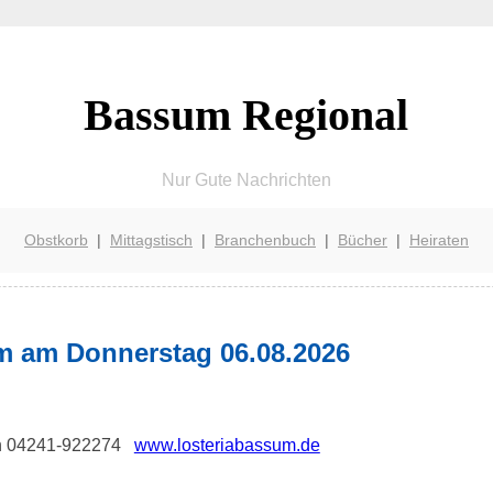
Bassum Regional
Nur Gute Nachrichten
Obstkorb
|
Mittagstisch
|
Branchenbuch
|
Bücher
|
Heiraten
m am Donnerstag 06.08.2026
fon 04241-922274
www.losteriabassum.de